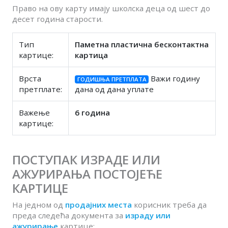
Право на ову карту имају школска деца од шест до
десет година старости.
Тип
Паметна пластична бесконтактна
картице:
картица
Врста
Важи годину
ГОДИШЊА ПРЕТПЛАТА
претплате:
дана од дана уплате
Важење
6 година
картице:
ПОСТУПАК ИЗРАДЕ ИЛИ
АЖУРИРАЊА ПОСТОЈЕЋЕ
КАРТИЦЕ
На једном од
продајних места
корисник треба да
преда следећа документа за
израду или
ажурирање
картице: