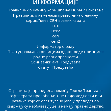
ИНФОРМАЦИЈЕ
Правилник о начину коришћења НСМАРТ система
Правилник о изменама правилника о начину
коришћења СЕН возних карата
нтс
нтс2
сеп
сеп2
Информатор о раду
План управљања ризицима од повреде принципа
родне равноправности
Оснивачки акт Предузећа
Статут Предузећа
Страница је преведена помоц́у Гоогле Транслате
софтвера за превођење. Све недоследности или
разлике које се евентуално јаве у преведеном
садржају су необавезујуц́е и немају правно дејство.