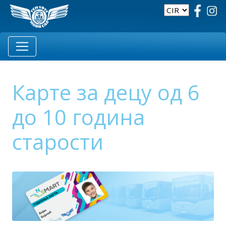
Карте за децу од 6
до 10 година
старости