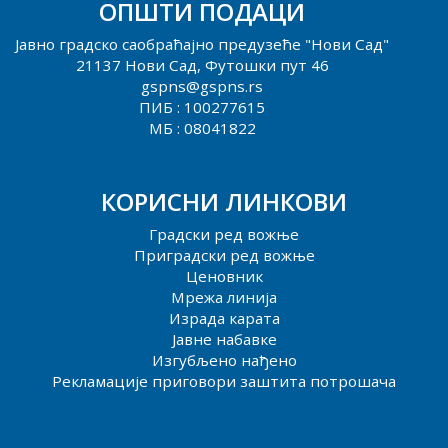
ОПШТИ ПОДАЦИ
Јавно градско саобраћајно предузеће "Нови Сад"
21137 Нови Сад, Футошки пут 46
gspns@gspns.rs
ПИБ : 100277615
МБ : 08041822
КОРИСНИ ЛИНКОВИ
Градски ред вожње
Приградски ред вожње
Ценовник
Мрежа линија
Израда карата
Јавне набавке
Изгубљено нађено
Рекламације приговори заштита потрошача