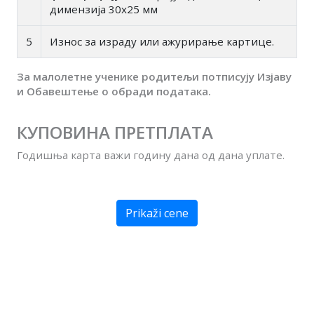
димензија 30x25 мм
5
Износ за израду или ажурирање картице.
За малолетне ученике родитељи потписују Изјаву
и Обавештење о обради података.
КУПОВИНА ПРЕТПЛАТА
Годишња карта важи годину дана од дана уплате.
Prikaži cene