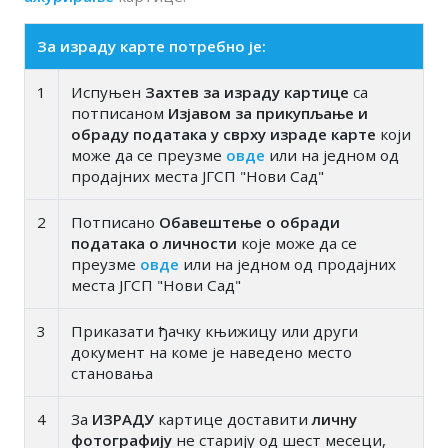
За израду карте потребно је:
1
Испуњен
Захтев за израду картице
са
потписаном
Изјавом за прикупљање и
обраду података у сврху израде карте
који
може да се преузме
овде
или на једном од
продајних места ЈГСП "Нови Сад"
2
Потписано
Обавештење о обради
података о личности
које може да се
преузме
овде
или на једном од продајних
места ЈГСП "Нови Сад"
3
Приказати ђачку књижицу или други
документ на коме је наведено место
становања
4
За
ИЗРАДУ
картице доставити
личну
фотографију
не старију од шест месеци,