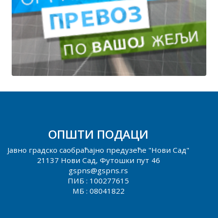
ОПШТИ ПОДАЦИ
Јавно градско саобраћајно предузеће "Нови Сад"
21137 Нови Сад, Футошки пут 46
gspns@gspns.rs
ПИБ : 100277615
МБ : 08041822