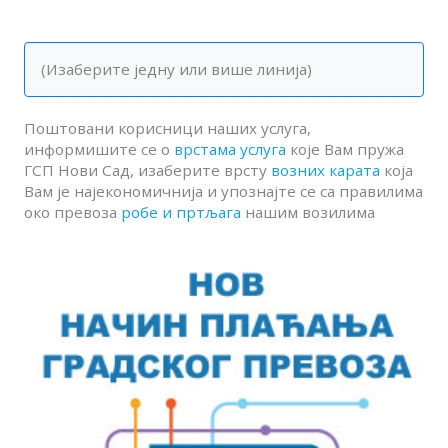
(Изаберите једну или више линија)
Поштовани корисници наших услуга,
информишите се о
врстама услуга
које Вам пружа
ГСП Нови Сад, изаберите врсту
возних карата
која
Вам је најекономичнија и упознајте се са правилима
око превоза
робе и пртљага
нашим возилима