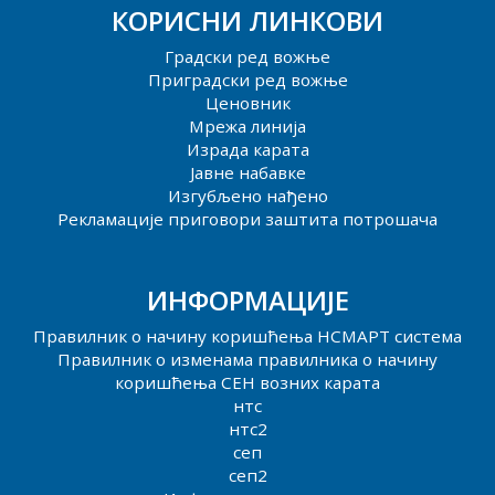
КОРИСНИ ЛИНКОВИ
Градски ред вожње
Приградски ред вожње
Ценовник
Мрежа линија
Израда карата
Јавне набавке
Изгубљено нађено
Рекламације приговори заштита потрошача
ИНФОРМАЦИЈЕ
Правилник о начину коришћења НСМАРТ система
Правилник о изменама правилника о начину
коришћења СЕН возних карата
нтс
нтс2
сеп
сеп2